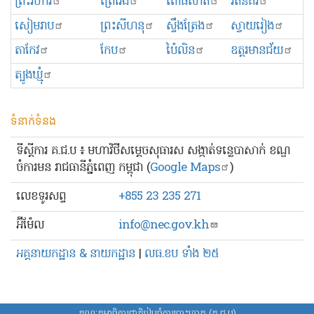
ព្រះ​វិហារ
ព្រៃវែង
ពោធិ៍សាត់
រតនគិរី
សៀមរាប
ព្រះសីហនុ
ស្ទឹងត្រែង
ស្វាយរៀង
តាកែវ
កែប
ប៉ៃលិន
ឧត្ដរមានជ័យ
ត្បូងឃ្មុំ
ទំនាក់ទំនង
ទីស្ដីការ គ.ជ.ប ៖ មហាវិថីសម្ដេចសុធារស សង្កាត់ទន្លេបាសាក់ ខណ្ឌ
ចំការមន រាជធានីភ្នំពេញ កម្ពុជា (
Google Maps
)
លេខ​ទូរសព្ទ
+855 23 235 271
អ៊ីម៉ែល
info@nec.gov.kh
អគ្គនាយកដ្ឋាន & នាយកដ្ឋាន
|
លធ.ខប ទាំង ២៥
គណៈកម្មាធិការជាតិរៀបចំការបោះឆ្នោត (គ.ជ.ប)