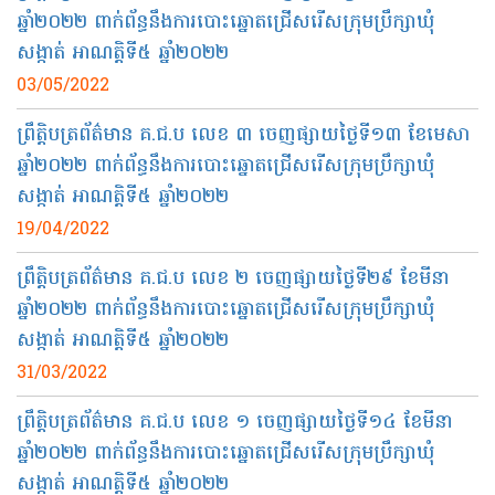
ឆ្នាំ២០២២ ពាក់ព័ន្ធនឹងការបោះឆ្នោតជ្រើសរើសក្រុមប្រឹក្សាឃុំ
សង្កាត់ អាណត្តិទី៥ ឆ្នាំ២០២២
03/05/2022
ព្រឹត្តិបត្រព័ត៌មាន គ.ជ.ប លេខ ៣ ចេញផ្សាយថ្ងៃទី១៣ ខែមេសា
ឆ្នាំ២០២២ ពាក់ព័ន្ធនឹងការបោះឆ្នោតជ្រើសរើសក្រុមប្រឹក្សាឃុំ
សង្កាត់ អាណត្តិទី៥ ឆ្នាំ២០២២
19/04/2022
ព្រឹត្តិបត្រព័ត៌មាន គ.ជ.ប លេខ ២ ចេញផ្សាយថ្ងៃទី២៩ ខែមីនា
ឆ្នាំ២០២២ ពាក់ព័ន្ធនឹងការបោះឆ្នោតជ្រើសរើសក្រុមប្រឹក្សាឃុំ
សង្កាត់ អាណត្តិទី៥ ឆ្នាំ២០២២
31/03/2022
ព្រឹត្តិបត្រព័ត៌មាន គ.ជ.ប លេខ ១ ចេញផ្សាយថ្ងៃទី១៤ ខែមីនា
ឆ្នាំ២០២២ ពាក់ព័ន្ធនឹងការបោះឆ្នោតជ្រើសរើសក្រុមប្រឹក្សាឃុំ
សង្កាត់ អាណត្តិទី៥ ឆ្នាំ២០២២