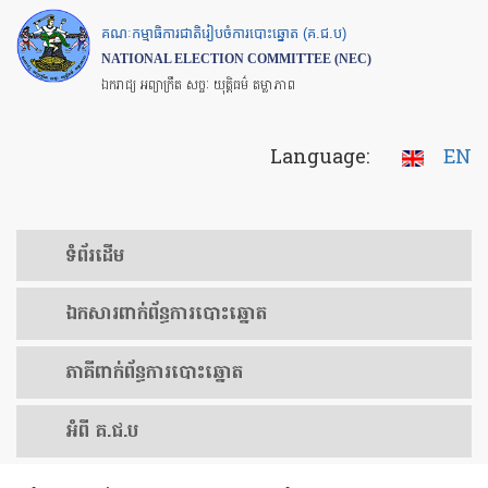
Skip
គណៈកម្មាធិការជាតិរៀបចំការបោះឆ្នោត (គ.ជ.ប)
to
NATIONAL ELECTION COMMITTEE (NEC)
main
ឯករាជ្យ អព្យាក្រឹត សច្ចៈ យុត្តិធម៌ តម្លាភាព
content
Language:
EN
ទំព័រ​ដើម
ឯកសារ​ពាក់ព័ន្ធ​ការ​បោះឆ្នោត
​ភាគីពាក់ព័ន្ធ​​ការ​បោះឆ្នោត
អំពី គ.ជ.ប