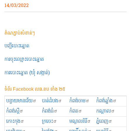
14/03/2022
តំណភ្ជាប់សំខាន់ៗ
បញ្ជីបោះឆ្នោត
ការចុះឈ្មោះបោះឆ្នោត
ការបោះឆ្នោត (ឃុំ សង្កាត់)
ទំព័រ Facebook លធ.ខប ទាំង ២៥
បន្ទាយមានជ័យ
បាត់ដំបង
កំពង់ចាម
កំពង់ឆ្នាំង
កំពង់ស្ពឺ
កំពង់ធំ
កំពត
កណ្ដាល
កោះកុង
ក្រចេះ
មណ្ឌលគិរី
ភ្នំពេញ