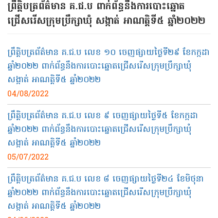
ព្រឹត្តិបត្រព័ត៌មាន គ.ជ.ប ពាក់ព័ន្ធនឹងការបោះឆ្នោត
ជ្រើសរើសក្រុមប្រឹក្សាឃុំ សង្កាត់ អាណត្តិទី៥ ឆ្នាំ២០២២
ព្រឹត្តិបត្រព័ត៌មាន គ.ជ.ប លេខ ១០ ចេញផ្សាយថ្ងៃទី២៩ ខែកក្កដា
ឆ្នាំ២០២២ ពាក់ព័ន្ធនឹងការបោះឆ្នោតជ្រើសរើសក្រុមប្រឹក្សាឃុំ
សង្កាត់ អាណត្តិទី៥ ឆ្នាំ២០២២
04/08/2022
ព្រឹត្តិបត្រព័ត៌មាន គ.ជ.ប លេខ ៩ ចេញផ្សាយថ្ងៃទី៥ ខែកក្កដា
ឆ្នាំ២០២២ ពាក់ព័ន្ធនឹងការបោះឆ្នោតជ្រើសរើសក្រុមប្រឹក្សាឃុំ
សង្កាត់ អាណត្តិទី៥ ឆ្នាំ២០២២
05/07/2022
ព្រឹត្តិបត្រព័ត៌មាន គ.ជ.ប លេខ ៨ ចេញផ្សាយថ្ងៃទី២៤ ខែមិថុនា
ឆ្នាំ២០២២ ពាក់ព័ន្ធនឹងការបោះឆ្នោតជ្រើសរើសក្រុមប្រឹក្សាឃុំ
សង្កាត់ អាណត្តិទី៥ ឆ្នាំ២០២២