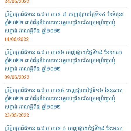
24/06/2022
ព្រឹត្តិបត្រព័ត៌មាន គ.ជ.ប លេខ ៧ ចេញផ្សាយថ្ងៃទី១៤ ខែមិថុនា
ឆ្នាំ២០២២ ពាក់ព័ន្ធនឹងការបោះឆ្នោតជ្រើសរើសក្រុមប្រឹក្សាឃុំ
សង្កាត់ អាណត្តិទី៥ ឆ្នាំ២០២២
14/06/2022
ព្រឹត្តិបត្រព័ត៌មាន គ.ជ.ប លេខ៦ ចេញផ្សាយថ្ងៃទី២៩ ខែឧសភា
ឆ្នាំ២០២២ ពាក់ព័ន្ធនឹងការបោះឆ្នោតជ្រើសរើសក្រុមប្រឹក្សាឃុំ
សង្កាត់ អាណត្តិទី៥ ឆ្នាំ២០២២
09/06/2022
ព្រឹត្តិបត្រព័ត៌មាន គ.ជ.ប លេខ៥ ចេញផ្សាយថ្ងៃទី១៦ ខែឧសភា
ឆ្នាំ២០២២ ពាក់ព័ន្ធនឹងការបោះឆ្នោតជ្រើសរើសក្រុមប្រឹក្សាឃុំ
សង្កាត់ អាណត្តិទី៥ ឆ្នាំ២០២២
23/05/2022
ព្រឹត្តិបត្រព័ត៌មាន គ.ជ.ប លេខ ៤ ចេញផ្សាយថ្ងៃទី២៩ ខែមេសា