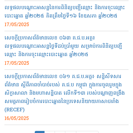
លទ្ធផលបណ្ដោះអាសន្ននៃការពិនិត្យបញ្ជីឈ្មោះ និងការចុះឈ្មោះ
បោះឆ្នោត ឆ្នាំ២០២៥ គិតត្រឹមថ្ងៃទី១៦ ខែឧសភា ឆ្នាំ២០២៥
17/05/2025
សេចក្តីប្រកាសព័ត៌មានលេខ ០៦៣ គ.ជ.ប.អគ្គ៖
លទ្ធផលបណ្តោះអាសន្នថ្ងៃទីដប់ប្រាំមួយ សម្រាប់ការពិនិត្យបញ្ជី
ឈ្មោះ និងការចុះឈ្មោះបោះឆ្នោត ឆ្នាំ២០២៥
17/05/2025
សេចក្តីប្រកាសព័ត៌មានលេខ ០៦១ គ.ជ.ប.អគ្គ៖ សន្និសីទសារ
ព័ត៌មាន ស្តីពីភាពចាំបាច់របស់ គ.ជ.ប កម្ពុជា ក្នុងការចូលរួមក្នុង
សិក្ខាសាលា និងមហាសន្និបាត លើកទី១៣ របស់បណ្តាញពង្រឹង
សមត្ថភាពរៀបចំការបោះឆ្នោតនៃប្រទេសនិយាយភាសាបារាំង
(RECEF)
16/05/2025
Pagination