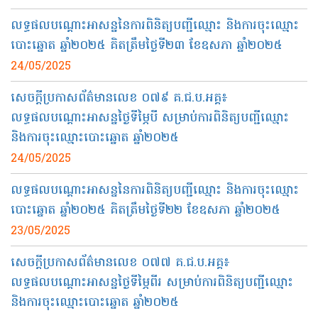
លទ្ធផលបណ្ដោះអាសន្ននៃការពិនិត្យបញ្ជីឈ្មោះ និងការចុះឈ្មោះ
បោះឆ្នោត ឆ្នាំ២០២៥ គិតត្រឹមថ្ងៃទី២៣ ខែឧសភា ឆ្នាំ២០២៥
24/05/2025
សេចក្តីប្រកាសព័ត៌មានលេខ ០៧៩ គ.ជ.ប.អគ្គ៖
លទ្ធផលបណ្តោះអាសន្នថ្ងៃទីម្ភៃបី សម្រាប់ការពិនិត្យបញ្ជីឈ្មោះ
និងការចុះឈ្មោះបោះឆ្នោត ឆ្នាំ២០២៥
24/05/2025
លទ្ធផលបណ្ដោះអាសន្ននៃការពិនិត្យបញ្ជីឈ្មោះ និងការចុះឈ្មោះ
បោះឆ្នោត ឆ្នាំ២០២៥ គិតត្រឹមថ្ងៃទី២២​ ខែឧសភា ឆ្នាំ២០២៥
23/05/2025
សេចក្តីប្រកាសព័ត៌មានលេខ​ ០៧៧​ គ.ជ.ប.អគ្គ៖
លទ្ធផលបណ្តោះអាសន្នថ្ងៃទីម្ភៃពីរ សម្រាប់ការពិនិត្យបញ្ជីឈ្មោះ
និងការចុះឈ្មោះបោះឆ្នោត ឆ្នាំ២០២៥