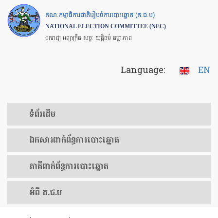
Skip
គណៈកម្មាធិការជាតិរៀបចំការបោះឆ្នោត (គ.ជ.ប)
to
NATIONAL ELECTION COMMITTEE (NEC)
main
ឯករាជ្យ អព្យាក្រឹត សច្ចៈ យុត្តិធម៌ តម្លាភាព
content
Language:
EN
ទំព័រ​ដើម
ឯកសារ​ពាក់ព័ន្ធ​ការ​បោះឆ្នោត
​ភាគីពាក់ព័ន្ធ​​ការ​បោះឆ្នោត
អំពី គ.ជ.ប