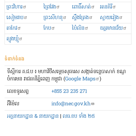
ព្រះ​វិហារ
ព្រៃវែង
ពោធិ៍សាត់
រតនគិរី
សៀមរាប
ព្រះសីហនុ
ស្ទឹងត្រែង
ស្វាយរៀង
តាកែវ
កែប
ប៉ៃលិន
ឧត្ដរមានជ័យ
ត្បូងឃ្មុំ
ទំនាក់ទំនង
ទីស្ដីការ គ.ជ.ប ៖ មហាវិថីសម្ដេចសុធារស សង្កាត់ទន្លេបាសាក់ ខណ្ឌ
ចំការមន រាជធានីភ្នំពេញ កម្ពុជា (
Google Maps
)
លេខ​ទូរសព្ទ
+855 23 235 271
អ៊ីម៉ែល
info@nec.gov.kh
អគ្គនាយកដ្ឋាន & នាយកដ្ឋាន
|
លធ.ខប ទាំង ២៥