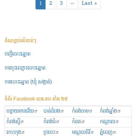
Current
1
Page
2
Page
3
Next
››
Last
Last »
page
page
page
តំណភ្ជាប់សំខាន់ៗ
បញ្ជីបោះឆ្នោត
ការចុះឈ្មោះបោះឆ្នោត
ការបោះឆ្នោត (ឃុំ សង្កាត់)
ទំព័រ Facebook លធ.ខប ទាំង ២៥
បន្ទាយមានជ័យ
បាត់ដំបង
កំពង់ចាម
កំពង់ឆ្នាំង
កំពង់ស្ពឺ
កំពង់ធំ
កំពត
កណ្ដាល
កោះកុង
ក្រចេះ
មណ្ឌលគិរី
ភ្នំពេញ