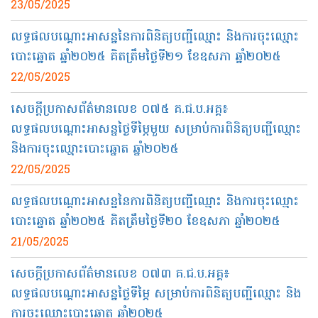
23/05/2025
លទ្ធផលបណ្ដោះអាសន្ននៃការពិនិត្យបញ្ជីឈ្មោះ និងការចុះឈ្មោះ
បោះឆ្នោត ឆ្នាំ២០២៥ គិតត្រឹមថ្ងៃទី២១ ខែឧសភា ឆ្នាំ២០២៥
22/05/2025
សេចក្តីប្រកាសព័ត៌មានលេខ ០៧៥ គ.ជ.ប.អគ្គ៖
លទ្ធផលបណ្តោះអាសន្នថ្ងៃទីម្ភៃមួយ សម្រាប់ការពិនិត្យបញ្ជីឈ្មោះ
និងការចុះឈ្មោះបោះឆ្នោត ឆ្នាំ២០២៥
22/05/2025
លទ្ធផលបណ្ដោះអាសន្ននៃការពិនិត្យបញ្ជីឈ្មោះ និងការចុះឈ្មោះ
បោះឆ្នោត ឆ្នាំ២០២៥ គិតត្រឹមថ្ងៃទី២០ ខែឧសភា ឆ្នាំ២០២៥
21/05/2025
សេចក្តីប្រកាសព័ត៌មានលេខ​ ០៧៣ គ.ជ.ប.អគ្គ៖
លទ្ធផលបណ្តោះអាសន្នថ្ងៃទីម្ភៃ សម្រាប់ការពិនិត្យបញ្ជីឈ្មោះ និង
ការចុះឈ្មោះបោះឆ្នោត ឆ្នាំ២០២៥