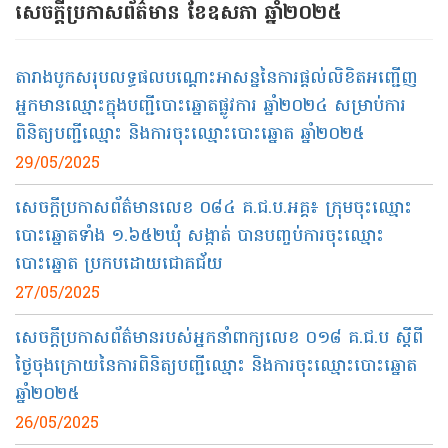
សេចក្ដីប្រកាសព័ត៌មាន ខែឧសភា ឆ្នាំ២០២៥
តារាងបូកសរុបលទ្ធផលបណ្តោះអាសន្ននៃការផ្តល់លិខិតអញ្ជើញ
អ្នកមានឈ្មោះក្នុងបញ្ជីបោះឆ្នោតផ្លូវការ ឆ្នាំ២០២៤ សម្រាប់ការ
ពិនិត្យបញ្ជីឈ្មោះ និងការចុះឈ្មោះបោះឆ្នោត ឆ្នាំ២០២៥
29/05/2025
សេចក្តីប្រកាសព័ត៌មានលេខ ០៨៤ គ.ជ.ប.អគ្គ៖ ក្រុមចុះឈ្មោះ
បោះឆ្នោតទាំង ១.៦៥២ឃុំ សង្កាត់ បានបញ្ចប់ការចុះឈ្មោះ
បោះឆ្នោត ប្រកបដោយជោគជ័យ
27/05/2025
សេចក្តីប្រកាសព័ត៌មានរបស់អ្នកនាំពាក្យលេខ​ ០១៨ គ​.ជ.ប ស្តីពី
ថ្ងៃចុងក្រោយនៃការពិនិត្យបញ្ជីឈ្មោះ និងការចុះឈ្មោះបោះឆ្នោត
ឆ្នាំ២០២៥
26/05/2025