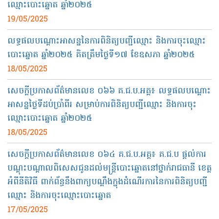
ឈ្មោះបោះឆ្នោត ឆ្នាំ២០២៥
19/05/2025
លទ្ធផលបណ្ដោះអាសន្ននៃការពិនិត្យបញ្ជីឈ្មោះ និងការចុះឈ្មោះ
បោះឆ្នោត ឆ្នាំ២០២៥ គិតត្រឹមថ្ងៃទី១៧ ខែឧសភា ឆ្នាំ២០២៥
18/05/2025
សេចក្តីប្រកាសព័ត៌មានលេខ​ ០៦៦​ គ.ជ.ប.អគ្គ៖ លទ្ធផលបណ្តោះ
អាសន្នថ្ងៃទីដប់ប្រាំពីរ សម្រាប់ការពិនិត្យបញ្ជីឈ្មោះ និងការចុះ
ឈ្មោះបោះឆ្នោត ឆ្នាំ២០២៥
18/05/2025
សេចក្តីប្រកាសព័ត៌មានលេខ​ ០៦៤​ គ.ជ.ប.អគ្គ៖ គ.ជ.ប ផ្តល់ការ
បណ្តុះបណ្តាលពិសេសជូនដល់មន្ត្រីបោះឆ្នោតនៅថ្នាក់រាជធានី ខេត្ត
អំពីនីតិវិធី ពាក់ព័ន្ធនឹងពាក្យបណ្តឹងក្នុងដំណើរការនៃការពិនិត្យបញ្ជី
ឈ្មោះ និងការចុះឈ្មោះបោះឆ្នោត
17/05/2025