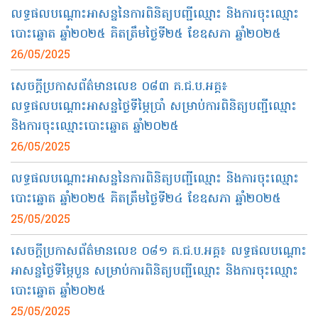
លទ្ធផលបណ្ដោះអាសន្ននៃការពិនិត្យបញ្ជីឈ្មោះ និងការចុះឈ្មោះ
បោះឆ្នោត ឆ្នាំ២០២៥ គិតត្រឹមថ្ងៃទី២៥ ខែឧសភា ឆ្នាំ២០២៥
26/05/2025
សេចក្តីប្រកាសព័ត៌មានលេខ ០៨៣ គ.ជ.ប.អគ្គ៖
លទ្ធផលបណ្តោះអាសន្នថ្ងៃទីម្ភៃប្រាំ​ សម្រាប់ការពិនិត្យបញ្ជីឈ្មោះ
និងការចុះឈ្មោះបោះឆ្នោត ឆ្នាំ២០២៥
26/05/2025
លទ្ធផលបណ្ដោះអាសន្ននៃការពិនិត្យបញ្ជីឈ្មោះ និងការចុះឈ្មោះ
បោះឆ្នោត ឆ្នាំ២០២៥ គិតត្រឹមថ្ងៃទី២៤ ខែឧសភា ឆ្នាំ២០២៥
25/05/2025
សេចក្តីប្រកាសព័ត៌មានលេខ​ ០៨១​ គ.ជ.ប.អគ្គ៖ លទ្ធផលបណ្តោះ
អាសន្នថ្ងៃទីម្ភៃបួន​ សម្រាប់ការពិនិត្យបញ្ជីឈ្មោះ និងការចុះឈ្មោះ
បោះឆ្នោត ឆ្នាំ២០២៥
25/05/2025