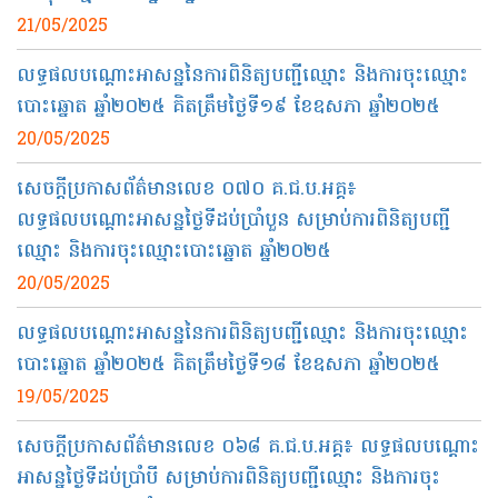
21/05/2025
លទ្ធផលបណ្ដោះអាសន្ននៃការពិនិត្យបញ្ជីឈ្មោះ និងការចុះឈ្មោះ
បោះឆ្នោត ឆ្នាំ២០២៥ គិតត្រឹមថ្ងៃទី១៩ ខែឧសភា ឆ្នាំ២០២៥
20/05/2025
សេចក្តីប្រកាសព័ត៌មានលេខ​ ០៧០ គ.ជ.ប.អគ្គ៖
លទ្ធផលបណ្តោះអាសន្នថ្ងៃទីដប់ប្រាំ​បួន សម្រាប់ការពិនិត្យបញ្ជី
ឈ្មោះ និងការចុះឈ្មោះបោះឆ្នោត ឆ្នាំ២០២៥
20/05/2025
លទ្ធផលបណ្ដោះអាសន្ននៃការពិនិត្យបញ្ជីឈ្មោះ និងការចុះឈ្មោះ
បោះឆ្នោត ឆ្នាំ២០២៥ គិតត្រឹមថ្ងៃទី១៨ ខែឧសភា ឆ្នាំ២០២៥
19/05/2025
សេចក្តីប្រកាសព័ត៌មានលេខ ០៦៨ គ.ជ.ប.អគ្គ៖ លទ្ធផលបណ្តោះ
អាសន្នថ្ងៃទីដប់ប្រាំ​បី សម្រាប់ការពិនិត្យបញ្ជីឈ្មោះ និងការចុះ