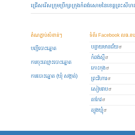
ជ្រើសរើសក្រុមប្រឹក្សាក្រុងកំពង់សោមនៃខេត្តព្រះសីហន
តំណភ្ជាប់សំខាន់ៗ
ទំព័រ Facebook លធ.ខប
បន្ទាយមានជ័យ
បញ្ជីបោះឆ្នោត
កំពង់ស្ពឺ
ការចុះឈ្មោះបោះឆ្នោត
កោះកុង
ការបោះឆ្នោត (ឃុំ សង្កាត់)
ព្រះ​វិហារ
សៀមរាប
តាកែវ
ត្បូងឃ្មុំ