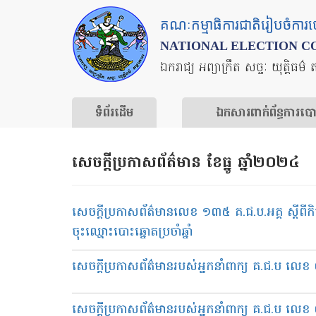
Skip
គណៈកម្មាធិការជាតិរៀបចំការ
to
NATIONAL ELECTION C
main
ឯករាជ្យ អព្យាក្រឹត សច្ចៈ យុត្តិធម៌ 
content
ទំព័រ​ដើម
ឯកសារ​ពាក់ព័ន្ធ​ការ​ប
សេចក្ដីប្រកាសព័ត៌មាន ខែធ្នូ ឆ្នាំ២០២៤
សេចក្តីប្រកាសព័ត៌មានលេខ ១៣៥ គ.ជ.ប.អគ្គ ស្តីពីកិច្
ចុះឈ្មោះបោះឆ្នោតប្រចាំឆ្នាំ
សេចក្តីប្រកាសព័ត៌មានរបស់អ្នកនាំពាក្យ គ.ជ.ប លេខ 
សេចក្តីប្រកាសព័ត៌មានរបស់អ្នកនាំពាក្យ គ.ជ.ប លេខ ០