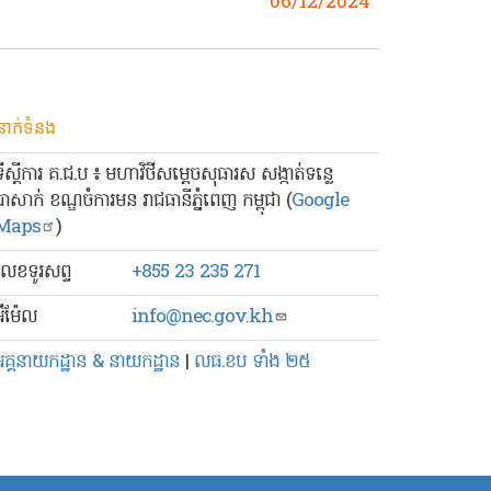
06/12/2024
នាក់ទំនង
ទីស្ដីការ គ.ជ.ប ៖ មហាវិថីសម្ដេចសុធារស សង្កាត់ទន្លេ
បាសាក់ ខណ្ឌចំការមន រាជធានីភ្នំពេញ កម្ពុជា (
Google
Maps
)
លេខ​ទូរសព្ទ
+855 23 235 271
៊ីម៉ែល
info@nec.gov.kh
អគ្គនាយកដ្ឋាន & នាយកដ្ឋាន
|
លធ.ខប ទាំង ២៥