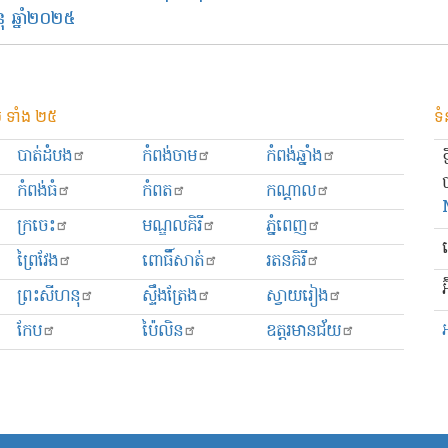
ុ ឆ្នាំ២០២៥
 ទាំង ២៥
ទំ
បាត់ដំបង
កំពង់ចាម
កំពង់ឆ្នាំង
កំពង់ធំ
កំពត
កណ្ដាល
ក្រចេះ
មណ្ឌលគិរី
ភ្នំពេញ
ព្រៃវែង
ពោធិ៍សាត់
រតនគិរី
អ
ព្រះសីហនុ
ស្ទឹងត្រែង
ស្វាយរៀង
កែប
ប៉ៃលិន
ឧត្ដរមានជ័យ