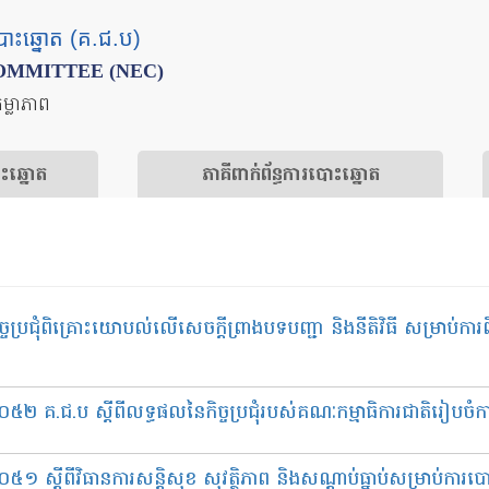
បោះឆ្នោត (គ.ជ.ប)
OMMITTEE (NEC)
តម្លាភាព
ោះឆ្នោត
​ភាគីពាក់ព័ន្ធ​​ការ​បោះឆ្នោត
ចប្រជុំពិគ្រោះយោបល់លើសេចក្តីព្រាងបទបញ្ជា និងនីតិវិធី សម្រាប់ការពិ
០៥២ គ.ជ.ប ស្តីពីលទ្ធផលនៃកិច្ចប្រជុំរបស់គណៈកម្មាធិការជាតិរៀបចំក
៥១ ស្តីពីវិធានការសន្តិសុខ សុវត្ថិភាព និងសណ្តាប់ធ្នាប់សម្រាប់ការប