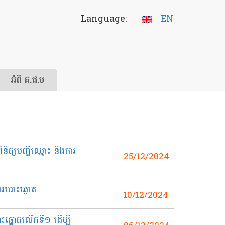
Language:
EN
អំពី គ.ជ.ប
និត្យបញ្ជីឈ្មោះ និងការ
25/12/2024
ារបោះឆ្នោត
10/12/2024
ោះឆ្នោតលើកទី១ ដើម្បី