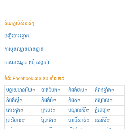
តំណភ្ជាប់សំខាន់ៗ
បញ្ជីបោះឆ្នោត
ការចុះឈ្មោះបោះឆ្នោត
ការបោះឆ្នោត (ឃុំ សង្កាត់)
ទំព័រ Facebook លធ.ខប ទាំង ២៥
បន្ទាយមានជ័យ
បាត់ដំបង
កំពង់ចាម
កំពង់ឆ្នាំង
កំពង់ស្ពឺ
កំពង់ធំ
កំពត
កណ្ដាល
កោះកុង
ក្រចេះ
មណ្ឌលគិរី
ភ្នំពេញ
ព្រះ​វិហារ
ព្រៃវែង
ពោធិ៍សាត់
រតនគិរី