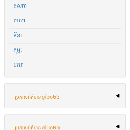
ឧសភា
មេសា
មីនា
កុម្ភៈ
មករា
ប្រកាសព័ត៌មាន ឆ្នាំ២០២៤
ប្រកាសព័ត៌មាន ឆ្នាំ២០២៣