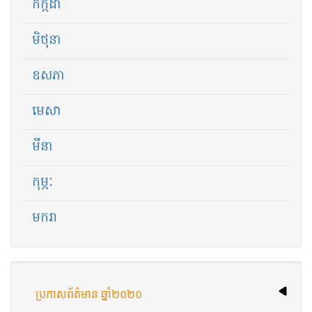
កក្កដា
មិថុនា
ឧសភា
មេសា
មីនា
កុម្ភៈ
មករា
ប្រកាសព័ត៌មាន ឆ្នាំ​២០២០