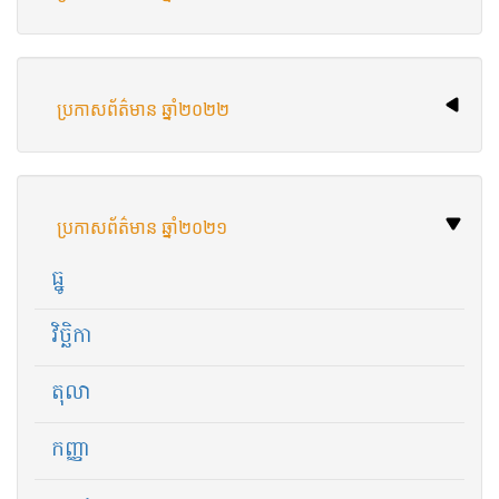
ប្រកាសព័ត៌មាន ឆ្នាំ២០២២
ប្រកាសព័ត៌មាន ឆ្នាំ២០២១
ធ្នូ
វិច្ឆិកា
តុលា
កញ្ញា