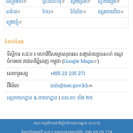
សៀមរាប
ព្រះសីហនុ
ស្ទឹងត្រែង
ស្វាយរៀង
តាកែវ
កែប
ប៉ៃលិន
ឧត្ដរមានជ័យ
ត្បូងឃ្មុំ
ទំនាក់ទំនង
ទីស្ដីការ គ.ជ.ប ៖ មហាវិថីសម្ដេចសុធារស សង្កាត់ទន្លេបាសាក់ ខណ្ឌ
ចំការមន រាជធានីភ្នំពេញ កម្ពុជា (
Google Maps
)
លេខ​ទូរសព្ទ
+855 23 235 271
អ៊ីម៉ែល
info@nec.gov.kh
អគ្គនាយកដ្ឋាន & នាយកដ្ឋាន
|
លធ.ខប ទាំង ២៥
គណៈកម្មាធិការជាតិរៀបចំការបោះឆ្នោត (គ.ជ.ប)
ទំនាក់ទំនងមន្ត្រី គ.ជ.ប ទទួលបន្ទុកគេហទំព័រ:
096 69 09 778