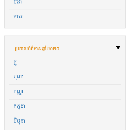
មីនា
មករា
ប្រកាសព័ត៌មាន ឆ្នាំ​២០២៥
ធ្នូ
តុលា
កញ្ញា
កក្កដា
មិថុនា