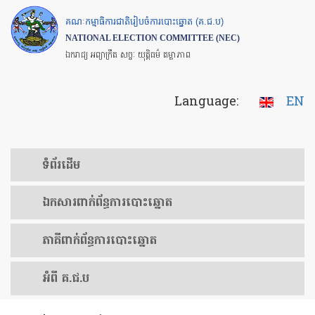
Skip
គណៈកម្មាធិការជាតិរៀបចំការបោះឆ្នោត (គ.ជ.ប)
to
NATIONAL ELECTION COMMITTEE (NEC)
main
ឯករាជ្យ អព្យាក្រឹត សច្ចៈ យុត្តិធម៌ តម្លាភាព
content
Language:
EN
ទំព័រ​ដើម
ឯកសារ​ពាក់ព័ន្ធ​ការ​បោះឆ្នោត
​ភាគីពាក់ព័ន្ធ​​ការ​បោះឆ្នោត
អំពី គ.ជ.ប