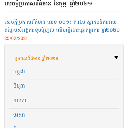
សេចក្ដីប្រកាសព័ត៌មាន ខែកុម្ភៈ ឆ្នាំ២០២១
សេចក្តីប្រកាសព័ត៌មាន លេខ ០០១៖ គ.ជ.ប ស្វាគមន៍ការវាយ
តម្លៃរបស់អង្គការខុមហ្រ្វែល លើបញ្ជីបោះឆ្នោតផ្លូវការ ឆ្នាំ២០២០
25/02/2021
ប្រកាសព័ត៌មាន ឆ្នាំ២០២៦
កក្កដា
មិថុនា
ឧសភា
មេសា