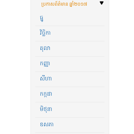
ប្រកាសព័ត៌មាន​ ឆ្នាំ​២០១៧
ធ្នូ
វិច្ឆិកា
តុលា
កញ្ញា
សីហា
កក្កដា
មិថុនា
ឧសភា