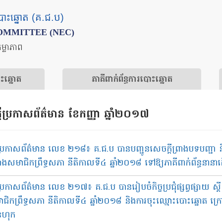
បោះឆ្នោត (គ.ជ.ប)
OMMITTEE (NEC)
តម្លាភាព
ោះឆ្នោត
​ភាគីពាក់ព័ន្ធ​​ការ​បោះឆ្នោត
ីប្រកាសព័ត៌មាន​ ខែ​កញ្ញា​ ឆ្នាំ​២០១៧
ប្រកាសព័ត៌មាន លេខ ២១៨​៖ គ.ជ.ប បានបញ្ជូន​សេចក្ដីព្រាង​បទបញ្ជា​ និង​ន
ង​សមាជិក​ព្រឹទ្ធសភា នីតិកាលទី​៤ ឆ្នាំ​២០១៨ ទៅឱ្យ​ភាគីពាក់ព័ន្ធ​នានា​ដើម្
ប្រកាសព័ត៌មាន​ លេខ​ ២១៧​៖​​ គ.ជ.ប​ បាន​រៀបចំ​កិច្ច​ប្រជុំ​ផ្សព្វផ្សាយ ស្ដី
ជិក​ព្រឹទ្ធសភា នីតិកាល​ទី​៤ ឆ្នាំ​២០១៨​ និង​ការ​ចុះឈ្មោះបោះឆ្នោត ក្រ
នហុក​