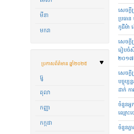
មេសា
សេចក្ដី
មីនា
ប្រធាន 
កូជីម៉ា
មករា
សេចក្ដី​
រៀបចំ​សិក
២០១៧
ប្រកាសព័ត៌មាន ឆ្នាំ​២០២៥
សេចក្ដី​
ធ្នូ
បច្ចុប្ប
ដាក់ កា
តុលា
ចំនួន​អ្
កញ្ញា
ឈ្មោះបោះ
កក្កដា
​ចំនួន​ភ