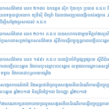
​ប្រកាសព័ត៌មាន​ លេខ​ ២១៣​​​៖​ ឯកឧត្ដម​ ស៊ិក ប៊ុនហុក ប្រធាន គ.ជ.ប និ
បានទទួលជួប​លោក​ យូនីស៊ី មីយូរ៉ា ដែលជាអនុប្រធាន​ថ្មី​របស់អង្គការ
 ដើម្បី​សម្ដែង​គួរសមដល់ គ.ជ.ប
ប្រកាស​ព័ត៌មាន​ លេខ ២០១​៖​ គ.ជ.ប បាន​សហការ​ជាមួយ​ទី​ភ្នាក់ងារ​ប្រតិប
្ខាសាលា​សម្រាប់​អ្នកសារព័ត៌មាន ស្ដី​ពី​ការ​ធ្វើ​បច្ចុប្បន្នភាព​បញ្ជី​បោះឆ្នោ
ប្រកាសព័ត៌មាន​ លេខ ១៩៩៖​ គ.ជ.ប បាន​រៀបចំ​កិច្ចផ្សព្វផ្សាយ​ ស្ដី​ពី​ដំណើរក
ន្នភាព​បញ្ជី​បោះឆ្នោត និង​ការ​ចុះឈ្មោះ​បោះ​ឆ្នោត​ លទ្ធផល​បណ្ដោះអាសន្ន
រ​ទទួល និង​ការ​ដោះស្រាយបណ្ដឹង
នក​សង្កេតការណ៍​ជាតិ និង​អន្តរ​ជាតិ​ចូលរួម​សង្កេតមើល​ដំណើរការ​ធ្វើ​បច្ចុប្បន
ឆ្នោត​ ឆ្នាំ​២០១៧ គិត​ត្រឹម​ថ្ងៃ​១៣ ខែកញ្ញា ឆ្នាំ​២០១៧
្នាក់ងារ​គណបក្ស​នយោបាយ​ចូលរួម​សង្កេតមើល​ដំណើរការ​ធ្វើ​បច្ចុប្បន្នភាព​ប