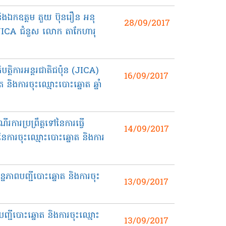
ង​ឯកឧត្ដម​ គួយ​​ ប៊ុនរឿន​ អនុ
28/09/2017
​ JICA ជំនួស​ លោក​ តាកែហារុ
ត្តិការ​អន្តរជាតិ​ជប៉ុន​ (JICA)
16/09/2017
ត និង​ការ​ចុះឈ្មោះបោះឆ្នោត​ ឆ្នាំ​
ារ​ប្រព្រឹត្តទៅ​នៃ​ការ​ធ្វើ​
14/09/2017
​នៃ​ការ​ចុះ​ឈ្មោះបោះឆ្នោត និង​ការ
្នភាព​បញ្ជី​បោះឆ្នោត​ និង​ការ​ចុះ
13/09/2017
ញ្ជី​បោះឆ្នោត​ និង​ការ​ចុះឈ្មោះ
13/09/2017