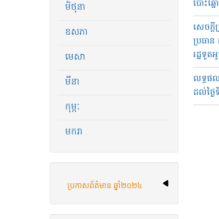
បោះឆ្នោត
មិថុនា
សេចក្ដី
ឧសភា
ប្រធាន 
រដ្ឋទូត​អូ
មេសា
លទ្ធផល​ប
មីនា
ដល់​ថ្ងៃ
កុម្ភៈ
មករា
ប្រកាសព័ត៌មាន ឆ្នាំ២០២៤