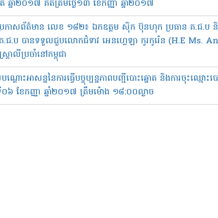
​ ឆ្នាំ​២០១៧ គិត​ត្រឹម​ថ្ងៃ​១៣ ខែកញ្ញា ឆ្នាំ​២០១៧
​ប្រកាសព័ត៌មាន​ លេខ ១៨២​៖ ឯកឧត្ដម​ ស៊ិក ប៊ុនហុក ប្រធាន គ.ជ.ប និ
គ.ជ.ប បាន​ទទួល​ជួប​លោក​ជំទាវ អេនហ្គេឡា កូរកូ​រ៉េន​ (H.E Ms.
ស្ត្រាលី​ប្រចាំ​នៅ​កម្ពុជា
ណ្ដោះអាសន្ន​នៃ​ការ​ធ្វើ​បច្ចុប្បន្នភាព​បញ្ជី​បោះ​ឆ្នោត​ និង​ការ​ចុះ​ឈ្មោះ​
ទី​​០៦ ខែ​កញ្ញា​ ឆ្នាំ​២០១៧ ត្រឹមម៉ោង​ ១៨​:០០ល្ងាច​