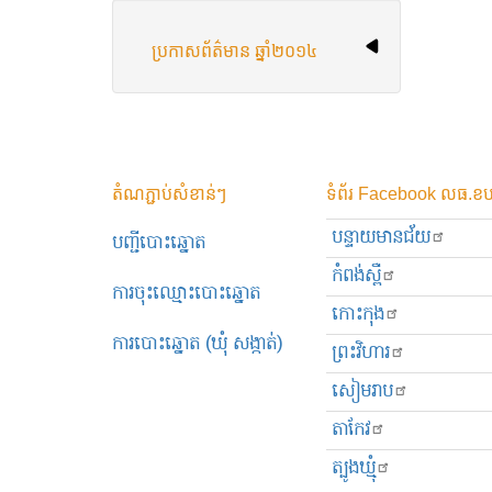
ប្រកាស​ព័ត៌មាន ឆ្នាំ​២០១៤
តំណភ្ជាប់សំខាន់ៗ
ទំព័រ Facebook លធ.ខប
បន្ទាយមានជ័យ
បញ្ជីបោះឆ្នោត
កំពង់ស្ពឺ
ការចុះឈ្មោះបោះឆ្នោត
កោះកុង
ការបោះឆ្នោត (ឃុំ សង្កាត់)
ព្រះ​វិហារ
សៀមរាប
តាកែវ
ត្បូងឃ្មុំ