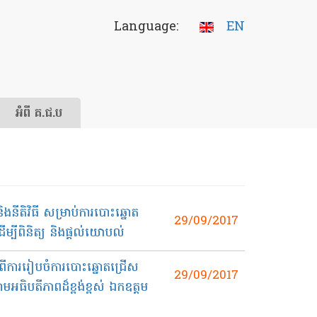
Language:
EN
អំពី គ.ជ.ប
ីតិវិធី​ សម្រាប់​ការ​បោះឆ្នោត​
29/09/2017
បី​ពិនិត្យ​ និង​ផ្ដល់​យោបល់​
​ពី​ការ​រៀបចំ​ការ​បោះឆ្នោត​ជ្រើស
29/09/2017
ោម​អធិបតីភាពដ៏ខ្ពង់ខ្ពស់​ ឯកឧត្ដម