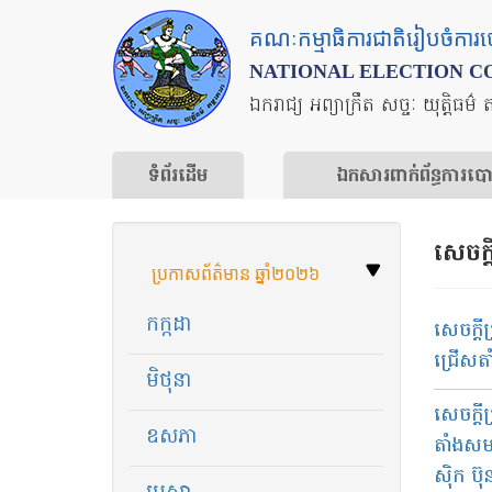
Skip
គណៈកម្មាធិការជាតិរៀបចំការ
to
NATIONAL ELECTION C
main
ឯករាជ្យ អព្យាក្រឹត សច្ចៈ យុត្តិធម៌ 
content
ទំព័រ​ដើម
ឯកសារ​ពាក់ព័ន្ធ​ការ​ប
សេចក្ដ
ប្រកាសព័ត៌មាន ឆ្នាំ២០២៦
កក្កដា
សេចក្ដី​
ជ្រើសតាំ
មិថុនា
សេចក្ដី​
ឧសភា
តាំង​សមា
ស៊ិក ប៊ុ