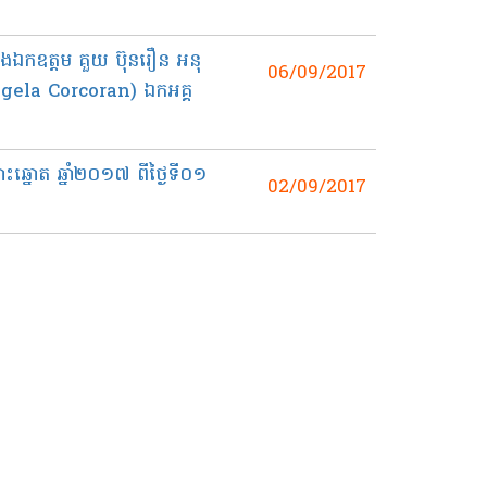
ង​ឯកឧត្ដម​ គួយ ប៊ុនរឿន អនុ
06/09/2017
 Angela Corcoran) ឯកអគ្គ
បោះឆ្នោត ឆ្នាំ​២០១៧ ពីថ្ងៃទី​០១
02/09/2017