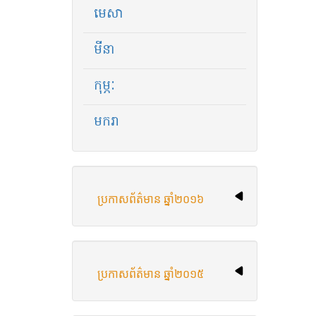
មេសា
មីនា
កុម្ភៈ
មករា
ប្រកាសព័ត៌មាន​ ឆ្នាំ​២០១៦
ប្រកាសព័ត៌មាន ឆ្នាំ​២០១៥