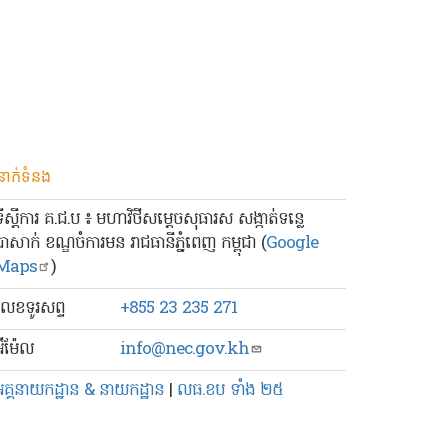
នាក់ទំនង
ទីស្ដីការ គ.ជ.ប ៖ មហាវិថីសម្ដេចសុធារស សង្កាត់ទន្លេ
បាសាក់ ខណ្ឌចំការមន រាជធានីភ្នំពេញ កម្ពុជា (
Google
Maps
)
លេខ​ទូរសព្ទ
+855 23 235 271
៊ីម៉ែល
info@nec.gov.kh
អគ្គនាយកដ្ឋាន & នាយកដ្ឋាន
|
លធ.ខប ទាំង ២៥