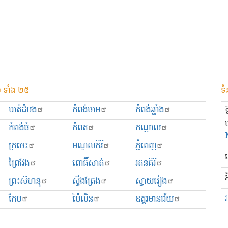
 ទាំង ២៥
ទំ
បាត់ដំបង
កំពង់ចាម
កំពង់ឆ្នាំង
កំពង់ធំ
កំពត
កណ្ដាល
ក្រចេះ
មណ្ឌលគិរី
ភ្នំពេញ
ព្រៃវែង
ពោធិ៍សាត់
រតនគិរី
អ
ព្រះសីហនុ
ស្ទឹងត្រែង
ស្វាយរៀង
កែប
ប៉ៃលិន
ឧត្ដរមានជ័យ