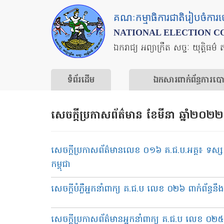
Skip
គណៈកម្មាធិការជាតិរៀបចំការ
to
NATIONAL ELECTION C
main
ឯករាជ្យ អព្យាក្រឹត សច្ចៈ យុត្តិធម៌ 
content
ទំព័រ​ដើម
ឯកសារ​ពាក់ព័ន្ធ​ការ​ប
សេចក្ដីប្រកាសព័ត៌មាន ខែមីនា ឆ្នាំ២០២២
សេចក្តីប្រកាសព័ត៌មានលេខ ០១៦ គ.ជ.ប.អគ្គ៖ ទស្សនកិ
កម្ពុជា
សេចក្ដីបំភ្លឺអ្នកនាំពាក្យ គ.ជ.ប លេខ ០២៦ ពាក់ព័ន
សេចក្តីប្រកាសព័ត៌មានអ្នកនាំពាក្យ គ.ជ.ប លេខ ០២