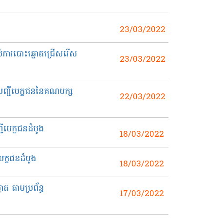
23/03/2022
ប់ការបោះឆ្នោតជ្រើសរើស
23/03/2022
បញ្ជីបេក្ខជននៃគណបក្ស
22/03/2022
ីបេក្ខជនដំបូង
18/03/2022
េក្ខជនដំបូង
18/03/2022
ត តាមប្រព័ន្ធ
17/03/2022