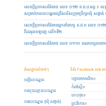
សេចក្តីប្រកាសព័ត៌មាន លេខ ០១២ គ.ជ.ប.អគ្គ ៖ ល
សម្រាប់ការបោះឆ្នោតជ្រើសរើសក្រុមប្រឹក្សាឃុំ សង្កាត់
សេចក្តីប្រកាសព័ត៌មានអ្នកនាំពាក្យ គ.ជ.ប លេខ ០១២ គ
វីដេអូអនឡាញ លើកទី២
សេចក្តីប្រកាសព័ត៌មាន លេខ ០១១៖ គណបក្សនយោបាយចំ
តំណភ្ជាប់សំខាន់ៗ
ទំព័រ Facebook លធ.ខប
បន្ទាយមានជ័យ
បញ្ជីបោះឆ្នោត
កំពង់ស្ពឺ
ការចុះឈ្មោះបោះឆ្នោត
កោះកុង
ការបោះឆ្នោត (ឃុំ សង្កាត់)
ព្រះ​វិហារ