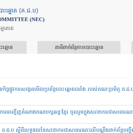
បោះឆ្នោត (គ.ជ.ប)
OMMITTEE (NEC)
តម្លាភាព
ោះឆ្នោត
​ភាគីពាក់ព័ន្ធ​​ការ​បោះឆ្នោត
ច្ចផ្លូវការសង្កេតមើលប្រព័ន្ធបោះឆ្នោតបារាំង របស់គណៈប្រតិភូ គ.ជ.
្ធនឹងការអញ្ជើញតំណាងគណបក្សឆន្ទៈខ្មែរ ចូលរួមក្នុងសវនាការជាសាធារណ
៥ គ.ជ.ប ស្តីពីលទ្ធផលនៃសវនាការជាសាធារណៈលើបណ្តឹងពាក់ព័ន្ធបញ្ជ