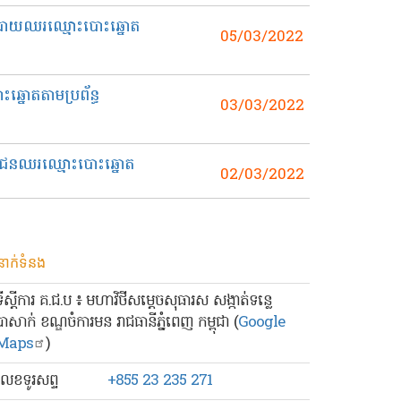
យោបាយឈរឈ្មោះបោះឆ្នោត
05/03/2022
ឆ្នោតតាមប្រព័ន្ធ
03/03/2022
ក្ខជនឈរឈ្មោះបោះឆ្នោត
02/03/2022
នាក់ទំនង
ទីស្ដីការ គ.ជ.ប ៖ មហាវិថីសម្ដេចសុធារស សង្កាត់ទន្លេ
បាសាក់ ខណ្ឌចំការមន រាជធានីភ្នំពេញ កម្ពុជា (
Google
Maps
)
លេខ​ទូរសព្ទ
+855 23 235 271