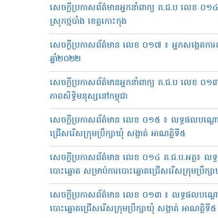
សេចក្តីប្រកាសព័ត៌មានអ្នកនាំពាក្យ គ.ជ.ប លេខ ០១៤
ស្រុកថ្មបាំង ខេត្តកោះកុង
សេចក្តីប្រកាសព័ត៌មាន លេខ ០១៧ ៖ អ្នកសង្កេតការណ៍
ឆ្នាំ២០២២
សេចក្តីប្រកាសព័ត៌មានអ្នកនាំពាក្យ គ.ជ.ប លេខ ០១៣
ភាពសិទ្ធិមនុស្សនៅកម្ពុជា
សេចក្តីប្រកាសព័ត៌មាន លេខ ០១៥ ៖ លទ្ធផលបណ្ដោ
ជ្រើសរើសក្រុមប្រឹក្សាឃុំ សង្កាត់ អាណត្តិទី៥
សេចក្តីប្រកាសព័ត៌មាន លេខ ០១៤ គ.ជ.ប.អគ្គ៖ ល
បោះឆ្នោត សម្រាប់ការបោះឆ្នោតជ្រើសរើសក្រុមប្រឹក្សាឃុ
សេចក្តីប្រកាសព័ត៌មាន លេខ ០១៣ ៖ លទ្ធផលបណ្ដោះ
បោះឆ្នោតជ្រើសរើសក្រុមប្រឹក្សាឃុំ សង្កាត់ អាណត្តិទី៥