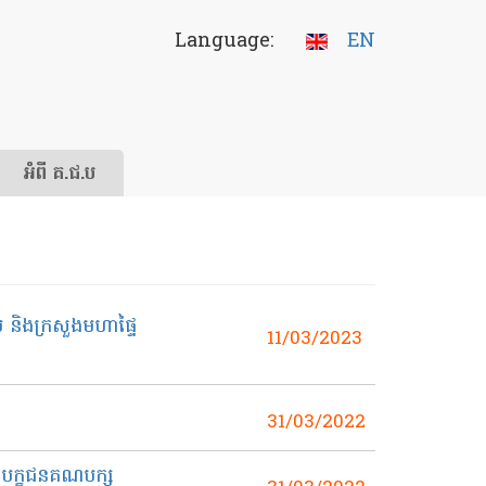
Language:
EN
អំពី គ.ជ.ប
ប និងក្រសួងមហាផ្ទៃ
11/03/2023
ៈ
31/03/2022
ីបេក្ខជនគណបក្ស