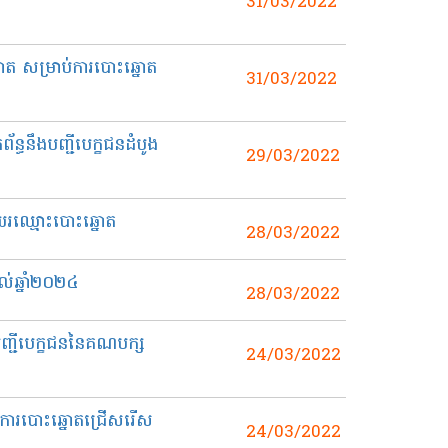
31/03/2022
ោត សម្រាប់ការបោះឆ្នោត
31/03/2022
ធនឹងបញ្ជីបេក្ខជនដំបូង
29/03/2022
នឈរឈ្មោះបោះឆ្នោត
28/03/2022
ដល់ឆ្នាំ២០២៤
28/03/2022
ញ្ជីបេក្ខជននៃគណបក្ស
24/03/2022
់ការបោះឆ្នោតជ្រើសរើស
24/03/2022