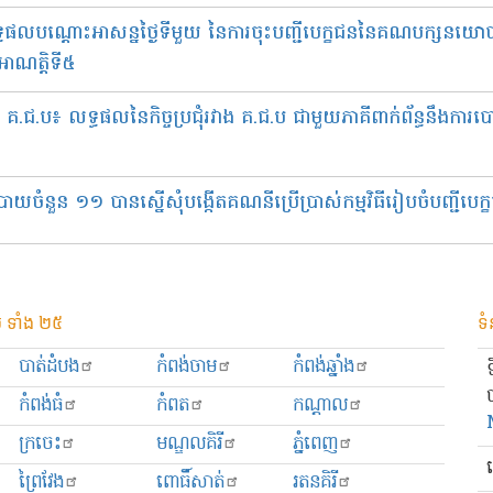
ទ្ធផលបណ្ដោះអាសន្នថ្ងៃទីមួយ នៃការចុះបញ្ជីបេក្ខជននៃគណបក្សន
 អាណត្តិទី៥
.ជ.ប៖ លទ្ធផលនៃកិច្ចប្រជុំរវាង គ.ជ.ប ជាមួយភាគីពាក់ព័ន្ធនឹងការបោះ
នួន ១១ បានស្នើសុំបង្កើតគណនីប្រើប្រាស់កម្មវិធីរៀបចំបញ្ជីបេ
 ទាំង ២៥
ទំ
បាត់ដំបង
កំពង់ចាម
កំពង់ឆ្នាំង
កំពង់ធំ
កំពត
កណ្ដាល
ក្រចេះ
មណ្ឌលគិរី
ភ្នំពេញ
ព្រៃវែង
ពោធិ៍សាត់
រតនគិរី