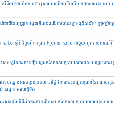
 ស្តីពីលទ្ធផលនៃការដោះស្រាយបណ្តឹងលើបញ្ជីបេក្ខជនឈរឈ្មោះបោះឆ្នោ
ជាតិដែលត្រូវសង្កេតមើលដំណើរការបោះឆ្នោតជ្រើសរើស ក្រុមប្រឹក្សាឃុ
 គ.ជ.ប ស្តីពីជំនួបពិភាក្សារវាងប្រធាន គ.ជ.ប ជាមួយ អ្នករាយការណ៍
ះអាសន្ននៃការចុះបញ្ជីបេក្ខជននៃគណបក្សនយោបាយឈរឈ្មោះបោះឆ្នោ
ទ្ធផលបណ្ដោះអាសន្នរយៈពេល ៣ថ្ងៃ នៃការចុះបញ្ជីបេក្ខជននៃគណ
ំ សង្កាត់ អាណត្តិទី៥
អាសន្នថ្ងៃទីពីរនៃការចុះបញ្ជីបេក្ខជននៃគណបក្សនយោបាយឈរឈ្មោះ