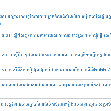
ធផលបណ្ដោះអាសន្ននៃការចាប់ឆ្នោតកំណត់លំដាប់លេខរៀងលើសន្លឹកឆ្ន
២
៤ គ.ជ.ប ស្តីពីលទ្ធផលសវនាការជាសាធារណៈដោះស្រាយសំណុំរឿងពាក់ព័ន្
៣ គ.ជ.ប ស្តីពីលទ្ធផលសវនាការជាសាធារណៈពាក់ព័ន្ធនឹងបញ្ជីបេក្ខជ
ប​​​ ស្ដីពីកិច្ចប្រជុំផ្សព្វផ្សាយផែនការអន្តរស្ថាប័ន ចាប់ពីឆ្នាំ២០២២ 
២១ ស្តីពីលទ្ធផលសវនាការជាសាធារណៈដោះស្រាយពាក្យបណ្តឹងតវ៉ា លើប
អាសន្ននៃការចាប់ឆ្នោតកំណត់លំដាប់លេខរៀងលើសន្លឹកឆ្នោត សម្រាប