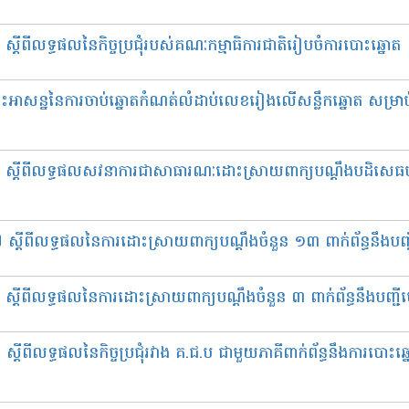
្តីពីលទ្ធផលនៃកិច្ចប្រជុំរបស់គណៈកម្មាធិការជាតិរៀបចំការបោះឆ្នោត
អាសន្ននៃការចាប់ឆ្នោតកំណត់លំដាប់លេខរៀងលើសន្លឹកឆ្នោត សម្រា
០១៨ ស្តីពីលទ្ធផលសវនាការជាសាធារណៈដោះស្រាយពាក្យបណ្តឹងបដិសេធ
ស្តីពីលទ្ធផលនៃការដោះស្រាយពាក្យបណ្តឹងចំនួន ១៣ ពាក់ព័ន្ធនឹងបញ្ជ
ស្តីពីលទ្ធផលនៃការដោះស្រាយពាក្យបណ្តឹងចំនួន ៣ ពាក់ព័ន្ធនឹងបញ្ជីប
តីពីលទ្ធផលនៃកិច្ចប្រជុំរវាង គ.ជ.ប ជាមួយភាគីពាក់ព័ន្ធនឹងការបោះឆ្នោ