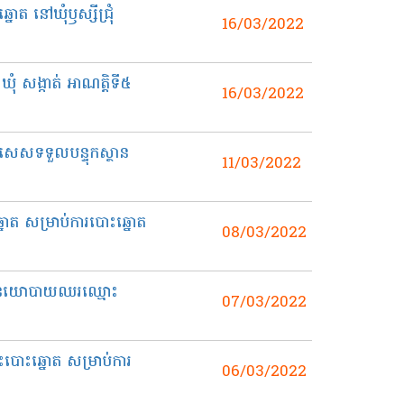
ត នៅឃុំឫស្សីជ្រុំ
16/03/2022
ំ សង្កាត់ អាណត្តិទី៥
16/03/2022
ពិសេសទទួលបន្ទុកស្ថាន
11/03/2022
ត សម្រាប់ការបោះឆ្នោត
08/03/2022
បក្សនយោបាយឈរឈ្មោះ
07/03/2022
បោះឆ្នោត សម្រាប់ការ
06/03/2022