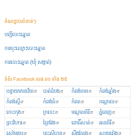
តំណភ្ជាប់សំខាន់ៗ
បញ្ជីបោះឆ្នោត
ការចុះឈ្មោះបោះឆ្នោត
ការបោះឆ្នោត (ឃុំ សង្កាត់)
ទំព័រ Facebook លធ.ខប ទាំង ២៥
បន្ទាយមានជ័យ
បាត់ដំបង
កំពង់ចាម
កំពង់ឆ្នាំង
កំពង់ស្ពឺ
កំពង់ធំ
កំពត
កណ្ដាល
កោះកុង
ក្រចេះ
មណ្ឌលគិរី
ភ្នំពេញ
ព្រះ​វិហារ
ព្រៃវែង
ពោធិ៍សាត់
រតនគិរី
សៀមរាប
ព្រះសីហនុ
ស្ទឹងត្រែង
ស្វាយរៀង