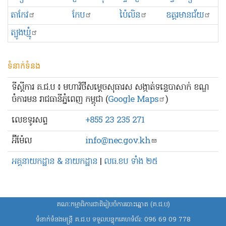
តាកែវ
កែប
ប៉ៃលិន
ឧត្ដរមានជ័យ
ត្បូងឃ្មុំ
ទំនាក់ទំនង
ទីស្ដីការ គ.ជ.ប ៖ មហាវិថីសម្ដេចសុធារស សង្កាត់ទន្លេបាសាក់ ខណ្ឌ
ចំការមន រាជធានីភ្នំពេញ កម្ពុជា (
Google Maps
)
លេខ​ទូរសព្ទ
+855 23 235 271
អ៊ីម៉ែល
info@nec.gov.kh
អគ្គនាយកដ្ឋាន & នាយកដ្ឋាន
|
លធ.ខប ទាំង ២៥
គណៈកម្មាធិការជាតិរៀបចំការបោះឆ្នោត (គ.ជ.ប)
ទំនាក់ទំនងមន្ត្រី គ.ជ.ប ទទួលបន្ទុកគេហទំព័រ:
096 69 09 778