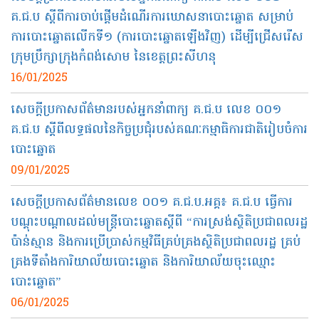
គ.ជ.ប ស្តីពីការចាប់ផ្តើមដំណើរការឃោសនាបោះឆ្នោត សម្រាប់
ការបោះឆ្នោតលើកទី១ (ការបោះឆ្នោតឡើងវិញ) ដើម្បីជ្រើសរើស
ក្រុមប្រឹក្សាក្រុងកំពង់សោម នៃខេត្តព្រះសីហនុ
16/01/2025
សេចក្តីប្រកាសព័ត៌មានរបស់អ្នកនាំពាក្យ គ.ជ.ប​ លេខ​ ០០១
គ.ជ.ប ស្តីពីលទ្ធផលនៃកិច្ចប្រជុំរបស់គណៈកម្មាធិការជាតិរៀបចំការ
បោះឆ្នោត
09/01/2025
សេចក្តីប្រកាសព័ត៌មានលេខ​ ០០១​ គ.ជ.ប.អគ្គ៖ គ.ជ.ប ធ្វើការ
បណ្ដុះបណ្ដាលដល់មន្ត្រីបោះឆ្នោតស្ដីពី “ការស្រង់ស្ថិតិប្រជាពលរដ្ឋ
ប៉ាន់ស្មាន និងការប្រើប្រាស់កម្មវិធីគ្រប់គ្រងស្ថិតិប្រជាពលរដ្ឋ គ្រប់
គ្រងទីតាំងការិយាល័យបោះឆ្នោត និងការិយាល័យចុះឈ្មោះ
បោះឆ្នោត”
06/01/2025