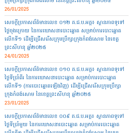
ក្រុមប្រឹក្សាក្រុងកំពង់សោម នៃខេត្តព្រះសីហនុ ឆ្នាំ២០២៥
26/01/2025
សេចក្តីប្រកាសព័ត៌មានលេខ ០១២ គ.ជ.ប.អគ្គ៖ ស្ថានភាពទូទៅ
ថ្ងៃចុងក្រោយ នៃការឃោសនាបោះឆ្នោត សម្រាប់ការបោះឆ្នោត
លើកទី១ ដើម្បីជ្រើសរើសក្រុមប្រឹក្សាក្រុងកំពង់សោម នៃខេត្ត
ព្រះសីហនុ ឆ្នាំ២០២៥
24/01/2025
សេចក្តីប្រកាសព័ត៌មានលេខ ០១០ គ.ជ.ប.អគ្គ៖ ស្ថានភាពទូទៅ
ថ្ងៃទីប្រាំពីរ នៃការឃោសនាបោះឆ្នោត សម្រាប់ការបោះឆ្នោត
លើកទី១ (ការបោះឆ្នោតឡើងវិញ) ដើម្បីជ្រើសរើសក្រុមប្រឹក្សា
ក្រុងកំពង់សោម នៃខេត្តព្រះសីហនុ ឆ្នាំ២០២៥
23/01/2025
សេចក្តីប្រកាសព័ត៌មានលេខ ០០៩ គ.ជ.ប.អគ្គ៖ ស្ថានភាពទូទៅ
ថ្ងៃទីប្រាំមួយ នៃការឃោសនាបោះឆ្នោត សម្រាប់ការបោះឆ្នោត