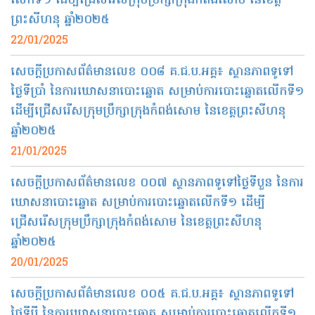
លើកទី១ ដើម្បីជ្រើសរើសក្រុមប្រឹក្សាក្រុងកំពង់សោម នៃខេត្ត
ព្រះសីហនុ ឆ្នាំ២០២៥
22/01/2025
សេចក្តីប្រកាសព័ត៌មានលេខ ០០៨ គ.ជ.ប.អគ្គ៖ ស្ថានភាពទូទៅ
ថ្ងៃទីប្រាំ នៃការឃោសនាបោះឆ្នោត សម្រាប់ការបោះឆ្នោតលើកទី១
ដើម្បីជ្រើសរើសក្រុមប្រឹក្សាក្រុងកំពង់សោម នៃខេត្តព្រះសីហនុ
ឆ្នាំ២០២៥
21/01/2025
សេចក្តីប្រកាសព័ត៌មានលេខ ០០៧ ស្ថានភាពទូទៅថ្ងៃទីបួន នៃការ
ឃោសនាបោះឆ្នោត សម្រាប់ការបោះឆ្នោតលើកទី១ ដើម្បី
ជ្រើសរើសក្រុមប្រឹក្សាក្រុងកំពង់សោម នៃខេត្តព្រះសីហនុ
ឆ្នាំ២០២៥
20/01/2025
សេចក្តីប្រកាសព័ត៌មានលេខ ០០៥ គ.ជ.ប.អគ្គ៖ ស្ថានភាពទូទៅ
ថ្ងៃទីបី នៃការឃោសនាបោះឆ្នោត សម្រាប់ការបោះឆ្នោតលើកទី១