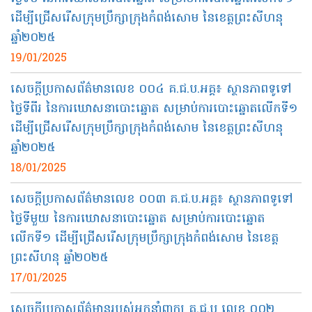
ដើម្បីជ្រើសរើសក្រុមប្រឹក្សាក្រុងកំពង់សោម នៃខេត្តព្រះសីហនុ
ឆ្នាំ២០២៥
19/01/2025
សេចក្តីប្រកាសព័ត៌មានលេខ ០០៤ គ.ជ.ប.អគ្គ៖​​ ស្ថានភាពទូទៅ
ថ្ងៃទីពីរ នៃការឃោសនាបោះឆ្នោត សម្រាប់ការបោះឆ្នោតលើកទី១
ដើម្បីជ្រើសរើសក្រុមប្រឹក្សាក្រុងកំពង់សោម នៃខេត្តព្រះសីហនុ
ឆ្នាំ២០២៥
18/01/2025
សេចក្តីប្រកាសព័ត៌មានលេខ ០០៣​ គ.ជ.ប.អគ្គ៖ ស្ថានភាពទូទៅ
ថ្ងៃទីមួយ នៃការឃោសនាបោះឆ្នោត សម្រាប់ការបោះឆ្នោត
លើកទី១ ដើម្បីជ្រើសរើសក្រុមប្រឹក្សាក្រុងកំពង់សោម នៃខេត្ត
ព្រះសីហនុ ឆ្នាំ២០២៥
17/01/2025
សេចក្តីប្រកាសព័ត៌មានរបស់អ្នកនាំពាក្យ គ.ជ.ប លេខ ០០២