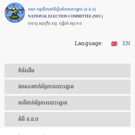
Skip
គណៈកម្មាធិការជាតិរៀបចំការបោះឆ្នោត (គ.ជ.ប)
to
NATIONAL ELECTION COMMITTEE (NEC)
main
ឯករាជ្យ អព្យាក្រឹត សច្ចៈ យុត្តិធម៌ តម្លាភាព
content
Language:
EN
ទំព័រ​ដើម
ឯកសារ​ពាក់ព័ន្ធ​ការ​បោះឆ្នោត
​ភាគីពាក់ព័ន្ធ​​ការ​បោះឆ្នោត
អំពី គ.ជ.ប